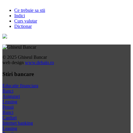
Ce trebuie sa stii
Indici
Curs valutar
Dictionar
© 2025 Ghiseul Bancar
web design
www.dehalo.ro
Stiri bancare
Educatie financiara
Banci
Asigurari
Leasing
Pensii
Banci
Carduri
Internet banking
Leasing