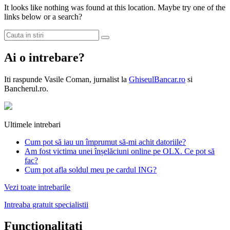
It looks like nothing was found at this location. Maybe try one of the
links below or a search?
Ai o intrebare?
Iti raspunde
Vasile Coman
, jurnalist la
GhiseulBancar.ro
si
Bancherul.ro.
Ultimele intrebari
Cum pot să iau un împrumut să-mi achit datoriile?
Am fost victima unei înșelăciuni online pe OLX. Ce pot să
fac?
Cum pot afla soldul meu pe cardul ING?
Vezi toate intrebarile
Intreaba gratuit specialistii
Functionalitati