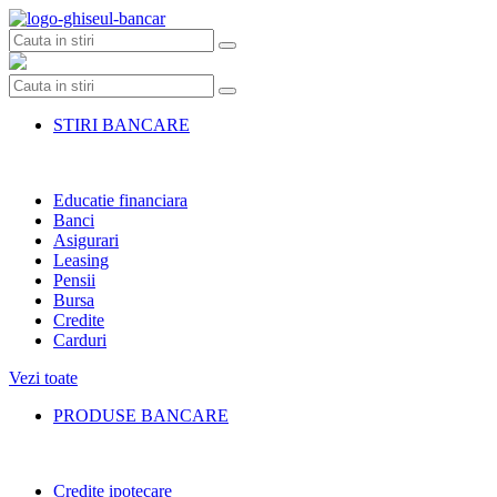
Skip
to
content
STIRI BANCARE
Educatie financiara
Banci
Asigurari
Leasing
Pensii
Bursa
Credite
Carduri
Vezi toate
PRODUSE BANCARE
Credite ipotecare